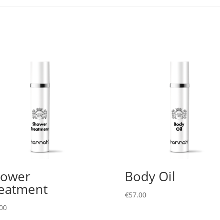
hower
Body Oil
eatment
€
57.00
00