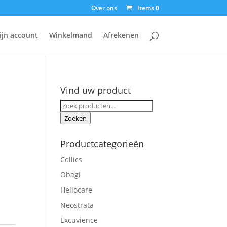
Over ons
Items 0
ijn account
Winkelmand
Afrekenen
Vind uw product
Zoeken
naar:
Zoeken
Productcategorieën
Cellics
Obagi
Heliocare
Neostrata
Excuvience