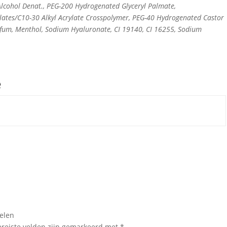
 Alcohol Denat., PEG-200 Hydrogenated Glyceryl Palmate,
ylates/C10-30 Alkyl Acrylate Crosspolymer, PEG-40 Hydrogenated Castor
Parfum, Menthol, Sodium Hyaluronate, CI 19140, CI 16255, Sodium
e
delen
ereiste velden zijn gemarkeerd met
*