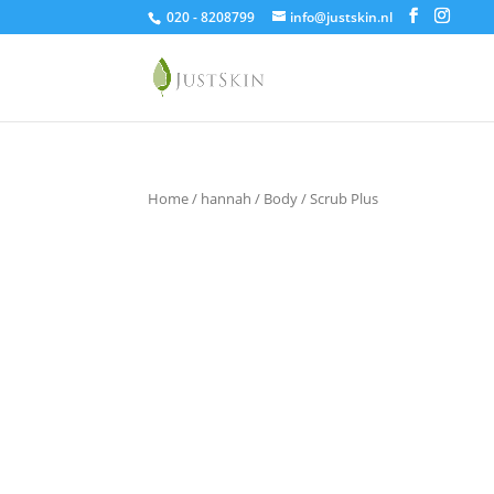
020 - 8208799
info@justskin.nl
Home
/
hannah
/
Body
/ Scrub Plus