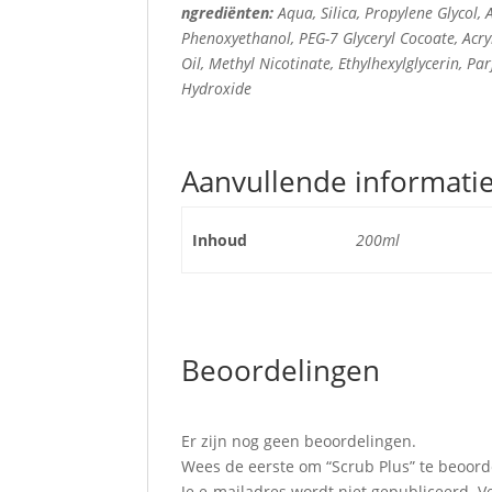
ngrediënten:
Aqua, Silica, Propylene Glycol,
Phenoxyethanol, PEG-7 Glyceryl Cocoate, Acr
Oil, Methyl Nicotinate, Ethylhexylglycerin, 
Hydroxide
Aanvullende informati
Inhoud
200ml
Beoordelingen
Er zijn nog geen beoordelingen.
Wees de eerste om “Scrub Plus” te beoor
Je e-mailadres wordt niet gepubliceerd.
V