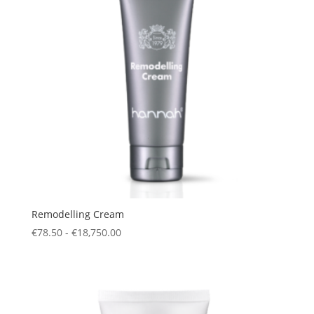
Remodelling Cream
Prijsklasse:
€
78.50
-
€
18,750.00
€78.50
tot
€18,750.00