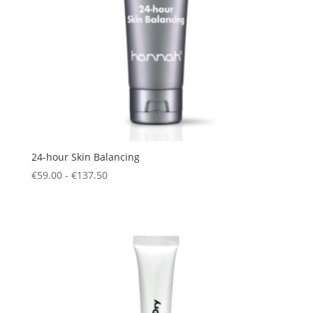
24-hour Skin Balancing
Prijsklasse:
€
59.00
-
€
137.50
€59.00
tot
€137.50