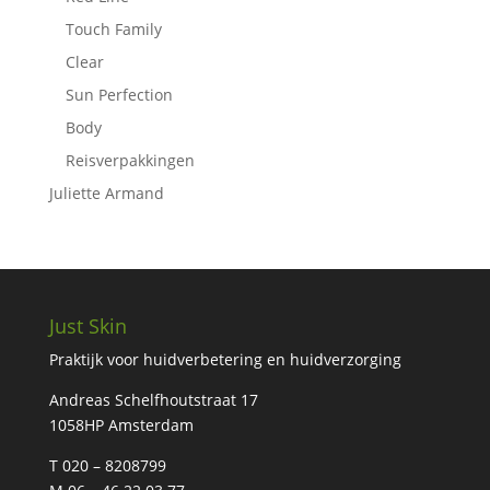
Touch Family
Clear
Sun Perfection
Body
Reisverpakkingen
Juliette Armand
Just Skin
Praktijk voor huidverbetering en huidverzorging
Andreas Schelfhoutstraat 17
1058HP Amsterdam
T 020 – 8208799