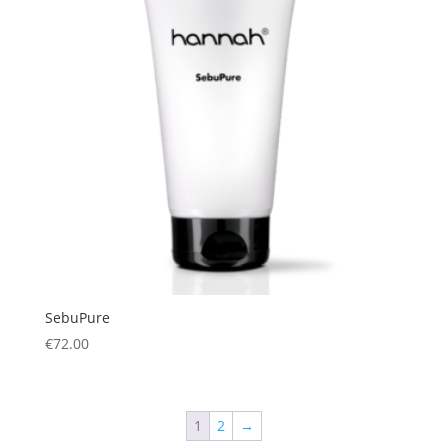
SebuPure
€
72.00
1
2
→