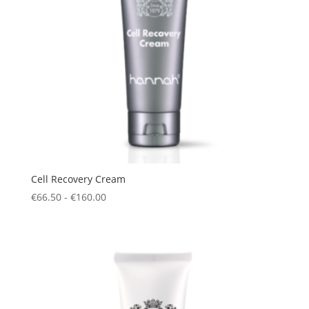
Cell Recovery Cream
Prijsklasse:
€
66.50
-
€
160.00
€66.50
tot
€160.00