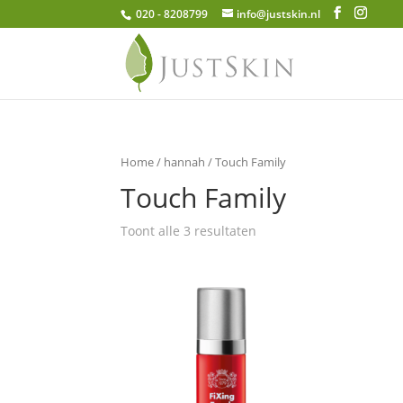
020 - 8208799
info@justskin.nl
Home
/
hannah
/ Touch Family
Touch Family
Toont alle 3 resultaten