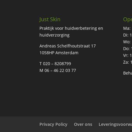
Just Skin
Ope
Praktijk voor huidverbetering en
Ma: 
huidverzorging
Di: 
Wo: 
Andreas Schelfhoutstraat 17
Do: 
1058HP Amsterdam
Vr: 
Za: 
T 020 – 8208799
M 06 – 46 22 03 77
Beha
Privacy Policy
Over ons
Leveringsvoorw