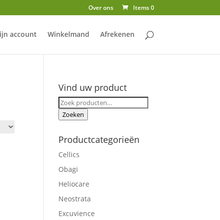
Over ons
Items 0
ijn account
Winkelmand
Afrekenen
Vind uw product
Zoeken
naar:
Zoeken
Productcategorieën
Cellics
Obagi
Heliocare
Neostrata
Excuvience