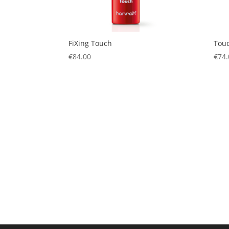
FiXing Touch
Touc
€
84.00
€
74.