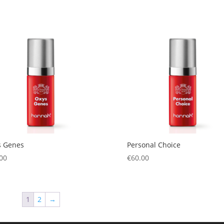
s Genes
Personal Choice
00
€
60.00
1
2
→