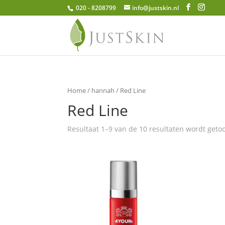
020 - 8208799
info@justskin.nl
Home
/
hannah
/ Red Line
Red Line
Resultaat 1–9 van de 10 resultaten wordt geto