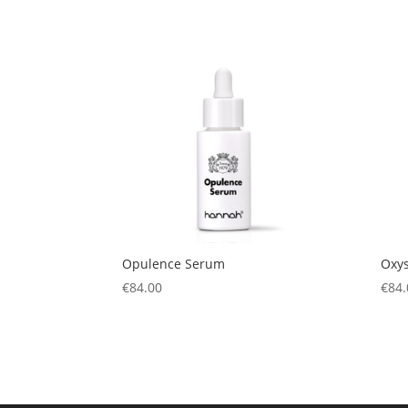
Opulence Serum
Oxy
€
84.00
€
84.