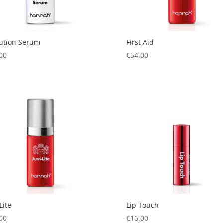
ution Serum
First Aid
00
€
54.00
Lite
Lip Touch
00
€
16.00