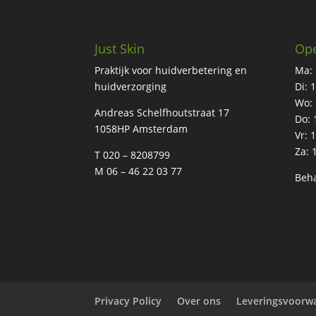
Just Skin
Ope
Praktijk voor huidverbetering en
Ma: 
huidverzorging
Di: 
Wo: 
Andreas Schelfhoutstraat 17
Do: 
1058HP Amsterdam
Vr: 
Za: 
T 020 – 8208799
M 06 – 46 22 03 77
Beha
Privacy Policy
Over ons
Leveringsvoorw