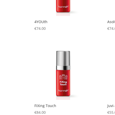
4YOUth
Asol
€
74.00
€
74.
FiXing Touch
Juvi-
€
84.00
€
55.