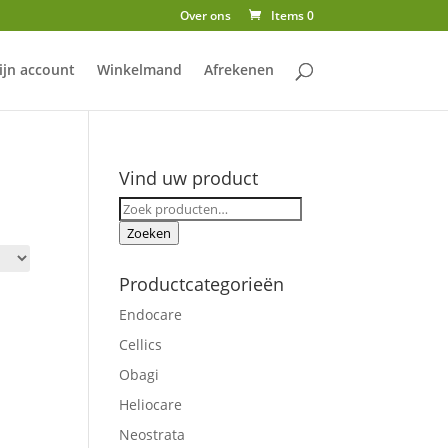
Over ons
Items 0
ijn account
Winkelmand
Afrekenen
Vind uw product
Zoeken
naar:
Zoeken
Productcategorieën
Endocare
Cellics
Obagi
Heliocare
Neostrata