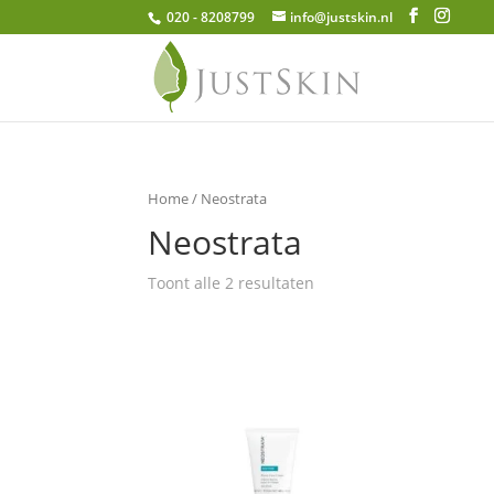
020 - 8208799
info@justskin.nl
Home
/ Neostrata
Neostrata
Toont alle 2 resultaten