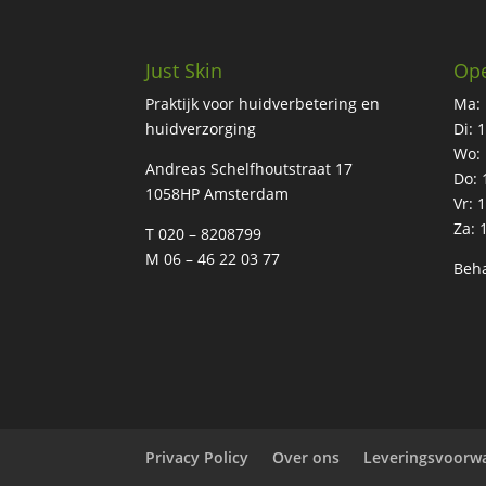
Just Skin
Ope
Praktijk voor huidverbetering en
Ma: 
huidverzorging
Di: 
Wo: 
Andreas Schelfhoutstraat 17
Do: 
1058HP Amsterdam
Vr: 
Za: 
T 020 – 8208799
M 06 – 46 22 03 77
Beha
Privacy Policy
Over ons
Leveringsvoorw