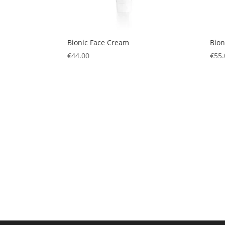
Bionic Face Cream
Bion
€
44.00
€
55.