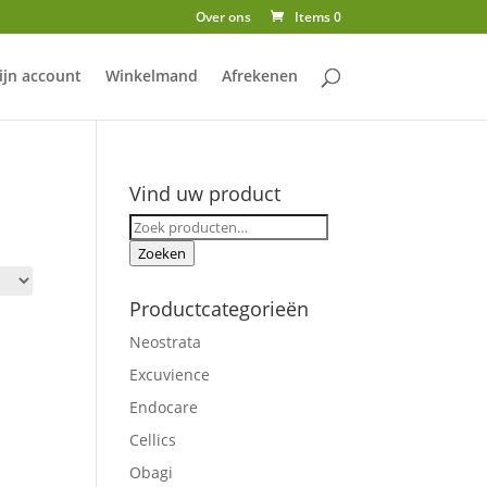
Over ons
Items 0
ijn account
Winkelmand
Afrekenen
Vind uw product
Zoeken
naar:
Zoeken
Productcategorieën
Neostrata
Excuvience
Endocare
Cellics
Obagi