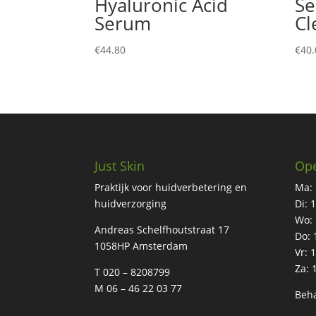
Hyaluronic Acid
Se
Serum
Cl
€
44.80
€
40.
Just Skin
Ope
Praktijk voor huidverbetering en
Ma: 
huidverzorging
Di: 
Wo: 
Andreas Schelfhoutstraat 17
Do: 
1058HP Amsterdam
Vr: 
Za: 
T 020 – 8208799
M 06 – 46 22 03 77
Beha