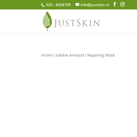
020 - 8208799
info@justskin.nl
Home
/
Juliette Armand
/ Repairing Mask