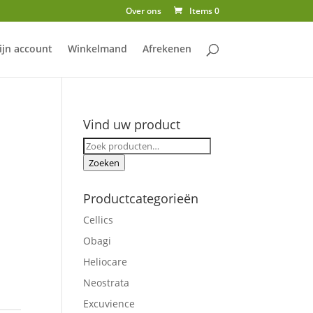
Over ons
Items 0
ijn account
Winkelmand
Afrekenen
Vind uw product
Zoeken
naar:
Zoeken
Productcategorieën
Cellics
Obagi
Heliocare
Neostrata
Excuvience