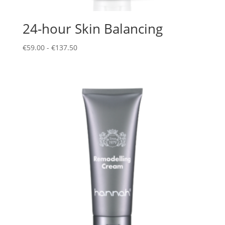
24-hour Skin Balancing
Prijsklasse:
€
59.00
-
€
137.50
€59.00
tot
€137.50