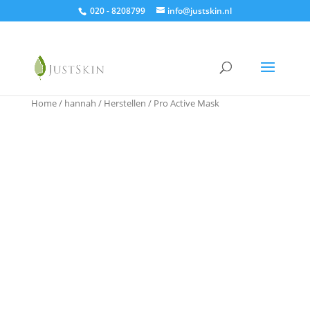
020 - 8208799
info@justskin.nl
Home
/
hannah
/
Herstellen
/ Pro Active Mask