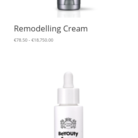
Remodelling Cream
Prijsklasse:
€
78.50
-
€
18,750.00
€78.50
tot
€18,750.00