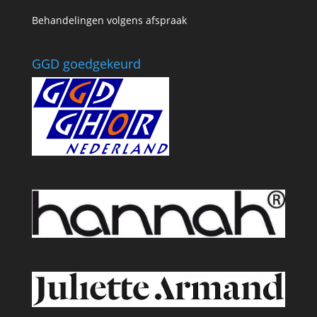
Behandelingen volgens afspraak
GGD goedgekeurd