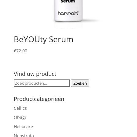
BeYOUty Serum
€
72.00
Vind uw product
Zoeken
Zoeken
naar:
Productcategorieën
Cellics
Obagi
Heliocare
Neostrata