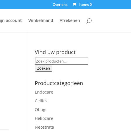
Over ons
Items 0
ijn account
Winkelmand
Afrekenen
Vind uw product
Zoeken
naar:
Zoeken
Productcategorieën
Endocare
Cellics
Obagi
Heliocare
Neostrata