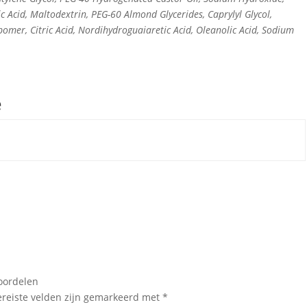
ic Acid, Maltodextrin, PEG-60 Almond Glycerides, Caprylyl Glycol,
bomer, Citric Acid, Nordihydroguaiaretic Acid, Oleanolic Acid, Sodium
e
oordelen
ereiste velden zijn gemarkeerd met
*