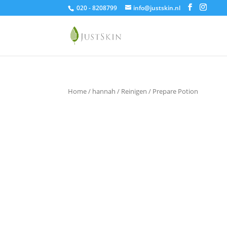
020 - 8208799
info@justskin.nl
Home
/
hannah
/
Reinigen
/ Prepare Potion