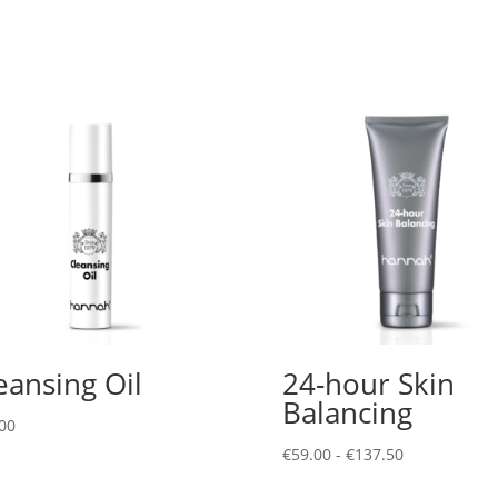
eansing Oil
24-hour Skin
Balancing
00
Prijsklasse:
€
59.00
-
€
137.50
€59.00