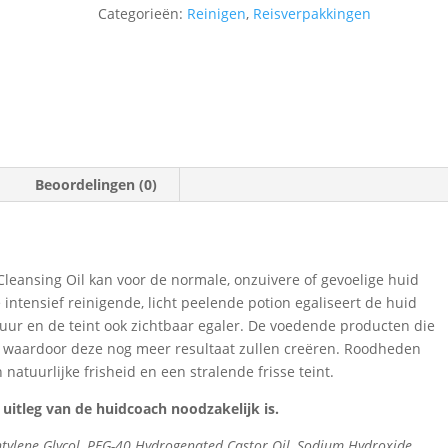
Categorieën:
Reinigen
,
Reisverpakkingen
Beoordelingen (0)
Cleansing Oil kan voor de normale, onzuivere of gevoelige huid
intensief reinigende, licht peelende potion egaliseert de huid
tuur en de teint ook zichtbaar egaler. De voedende producten die
waardoor deze nog meer resultaat zullen creëren. Roodheden
natuurlijke frisheid en een stralende frisse teint.
 uitleg van de huidcoach noodzakelijk is.
entylene Glycol, PEG-40 Hydrogenated Castor Oil, Sodium Hydroxide,