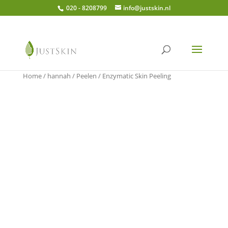
020 - 8208799
info@justskin.nl
Home
/
hannah
/
Peelen
/ Enzymatic Skin Peeling