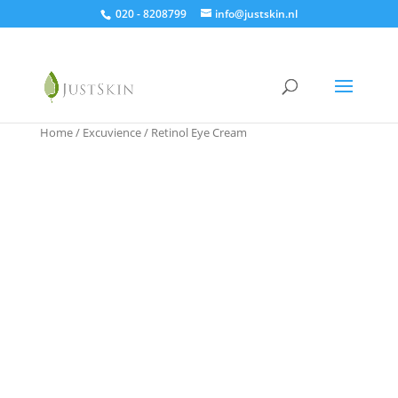
020 - 8208799
info@justskin.nl
Home
/
Excuvience
/ Retinol Eye Cream