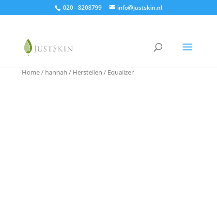
020 - 8208799
info@justskin.nl
Home
/
hannah
/
Herstellen
/ Equalizer