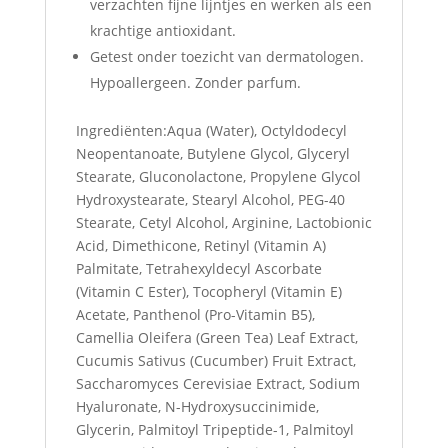
verzachten fijne lijntjes en werken als een
krachtige antioxidant.
Getest onder toezicht van dermatologen.
Hypoallergeen. Zonder parfum.
Ingrediënten:Aqua (Water), Octyldodecyl
Neopentanoate, Butylene Glycol, Glyceryl
Stearate, Gluconolactone, Propylene Glycol
Hydroxystearate, Stearyl Alcohol, PEG-40
Stearate, Cetyl Alcohol, Arginine, Lactobionic
Acid, Dimethicone, Retinyl (Vitamin A)
Palmitate, Tetrahexyldecyl Ascorbate
(Vitamin C Ester), Tocopheryl (Vitamin E)
Acetate, Panthenol (Pro-Vitamin B5),
Camellia Oleifera (Green Tea) Leaf Extract,
Cucumis Sativus (Cucumber) Fruit Extract,
Saccharomyces Cerevisiae Extract, Sodium
Hyaluronate, N-Hydroxysuccinimide,
Glycerin, Palmitoyl Tripeptide-1, Palmitoyl