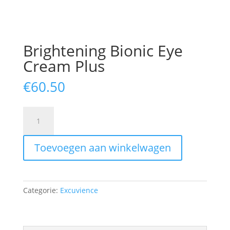
Brightening Bionic Eye
Cream Plus
€
60.50
Brightening
Bionic
Eye
Toevoegen aan winkelwagen
Cream
Plus
aantal
Categorie:
Excuvience